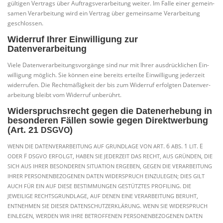
gül­ti­gen Ver­trags über Auf­trags­ver­ar­bei­tung wei­ter. Im Fal­le einer gemein­
sa­men Ver­ar­bei­tung wird ein Ver­trag über gemein­sa­me Ver­ar­bei­tung
geschlossen.
Widerruf Ihrer Einwilligung zur
Datenverarbeitung
Vie­le Daten­ver­ar­bei­tungs­vor­gän­ge sind nur mit Ihrer aus­drück­li­chen Ein­
wil­li­gung mög­lich. Sie kön­nen eine bereits erteil­te Ein­wil­li­gung jeder­zeit
wider­ru­fen. Die Recht­mä­ßig­keit der bis zum Wider­ruf erfolg­ten Daten­ver­
ar­bei­tung bleibt vom Wider­ruf unberührt.
Widerspruchsrecht gegen die Datenerhebung in
besonderen Fällen sowie gegen Direktwerbung
(Art. 21
)
DSGVO
. 6
. 1
. E
WENN
DIE
DATENVERARBEITUNG
AUF
GRUNDLAGE
VON
ART
ABS
LIT
F
,
,
,
ODER
DSGVO
ERFOLGT
HABEN
SIE
JEDERZEIT
DAS
RECHT
AUS
GRÜNDEN
DIE
,
SICH
AUS
IHRER
BESONDEREN
SITUATION
ERGEBEN
GEGEN
DIE
VERARBEITUNG
;
IHRER
PERSONENBEZOGENEN
DATEN
WIDERSPRUCH
EINZULEGEN
DIES
GILT
.
AUCH
FÜR
EIN
AUF
DIESE
BESTIMMUNGEN
GESTÜTZTES
PROFILING
DIE
,
,
JEWEILIGE
RECHTSGRUNDLAGE
AUF
DENEN
EINE
VERARBEITUNG
BERUHT
.
ENTNEHMEN
SIE
DIESER
DATENSCHUTZERKLÄRUNG
WENN
SIE
WIDERSPRUCH
,
EINLEGEN
WERDEN
WIR
IHRE
BETROFFENEN
PERSONENBEZOGENEN
DATEN