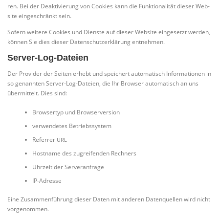
ren. Bei der Deak­ti­vie­rung von Coo­kies kann die Funk­tio­na­li­tät die­ser Web­
site ein­ge­schränkt sein.
Sofern wei­te­re Coo­kies und Diens­te auf die­ser Web­site ein­ge­setzt wer­den,
kön­nen Sie dies die­ser Daten­schutz­er­klä­rung entnehmen.
Server-Log-Dateien
Der Pro­vi­der der Sei­ten erhebt und spei­chert auto­ma­tisch Infor­ma­tio­nen in
so genann­ten Ser­ver-Log-Datei­en, die Ihr Brow­ser auto­ma­tisch an uns
über­mit­telt. Dies sind:
Brow­ser­typ und Browserversion
ver­wen­de­tes Betriebssystem
Refer­rer
URL
Host­na­me des zugrei­fen­den Rechners
Uhr­zeit der Serveranfrage
IP-Adres­se
Eine Zusam­men­füh­rung die­ser Daten mit ande­ren Daten­quel­len wird nicht
vorgenommen.