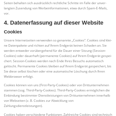
Sei­ten behal­ten sich aus­drück­lich recht­li­che Schrit­te im Fal­le der unver­
lang­ten Zusen­dung von Wer­be­infor­ma­tio­nen, etwa durch Spam-E-Mails,
vor.
4. Datenerfassung auf dieser Website
Cookies
Unse­re Inter­net­sei­ten ver­wen­den so genann­te „Coo­kies“. Coo­kies sind klei­
ne Daten­pa­ke­te und rich­ten auf Ihrem End­ge­rät kei­nen Scha­den an. Sie
wer­den ent­we­der vor­über­ge­hend für die Dau­er einer Sit­zung (Ses­si­on-
Coo­kies) oder dau­er­haft (per­ma­nen­te Coo­kies) auf Ihrem End­ge­rät gespei­
chert. Ses­si­on-Coo­kies wer­den nach Ende Ihres Besuchs auto­ma­tisch
gelöscht. Per­ma­nen­te Coo­kies blei­ben auf Ihrem End­ge­rät gespei­chert, bis
Sie die­se selbst löschen oder eine auto­ma­ti­sche Löschung durch Ihren
Web­brow­ser erfolgt.
Coo­kies kön­nen von uns (First-Par­ty-Coo­kies) oder von Dritt­un­ter­neh­men
stam­men (sog. Third-Par­ty-Coo­kies). Third-Par­ty-Coo­kies ermög­li­chen die
Ein­bin­dung bestimm­ter Dienst­leis­tun­gen von Dritt­un­ter­neh­men inner­halb
von Web­sei­ten (z. B. Coo­kies zur Abwick­lung von
Zahlungsdienstleistungen).
Coo­kies haben ver­schie­de­ne Funk­tio­nen. Zahl­rei­che Coo­kies sind tech­nisch