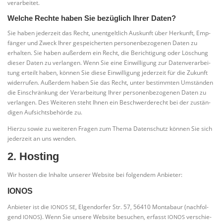
verarbeitet.
Welche Rechte haben Sie bezüglich Ihrer Daten?
Sie haben jeder­zeit das Recht, unent­gelt­lich Aus­kunft über Her­kunft, Emp­
fän­ger und Zweck Ihrer gespei­cher­ten per­so­nen­be­zo­ge­nen Daten zu
erhal­ten. Sie haben außer­dem ein Recht, die Berich­ti­gung oder Löschung
die­ser Daten zu ver­lan­gen. Wenn Sie eine Ein­wil­li­gung zur Daten­ver­ar­bei­
tung erteilt haben, kön­nen Sie die­se Ein­wil­li­gung jeder­zeit für die Zukunft
wider­ru­fen. Außer­dem haben Sie das Recht, unter bestimm­ten Umstän­den
die Ein­schrän­kung der Ver­ar­bei­tung Ihrer per­so­nen­be­zo­ge­nen Daten zu
ver­lan­gen. Des Wei­te­ren steht Ihnen ein Beschwer­de­recht bei der zustän­
di­gen Auf­sichts­be­hör­de zu.
Hier­zu sowie zu wei­te­ren Fra­gen zum The­ma Daten­schutz kön­nen Sie sich
jeder­zeit an uns wenden.
2. Hosting
Wir hos­ten die Inhal­te unse­rer Web­site bei fol­gen­dem Anbieter:
IONOS
Anbie­ter ist die
, Elgen­dor­fer Str. 57, 56410 Mon­ta­baur (nach­fol­
IONOS
SE
gend
). Wenn Sie unse­re Web­site besu­chen, erfasst
ver­schie­
IONOS
IONOS