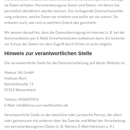
ne Daten erho­ben. Per­so­nen­be­zo­ge­ne Daten sind Daten, mit denen Sie
per­sön­lich iden­ti­fi­ziert wer­den kön­nen. Die vor­lie­gen­de Daten­schutz­er­klä­
rung erläu­tert, wel­che Daten wir erhe­ben und wofür wir sie nut­zen. Sie
erläu­tert auch, wie und zu wel­chem Zweck das geschieht.
Wir wei­sen dar­auf hin, dass die Daten­über­tra­gung im Inter­net (z. B. bei der
Kom­mu­ni­ka­ti­on per E‑Mail) Sicher­heits­lü­cken auf­wei­sen kann. Ein lücken­lo­
ser Schutz der Daten vor dem Zugriff durch Drit­te ist nicht möglich.
Hinweis zur verantwortlichen Stelle
Die ver­ant­wort­li­che Stel­le für die Daten­ver­ar­bei­tung auf die­ser Web­site ist:
Aba­kus
GmbH
TAS
Andre­as Rech
Bahn­hof­stra­ße 13
97353 Wiesentheid
Tele­fon: 0938397410
E‑Mail: info@klima-zum-wohlfuehlen.de
Ver­ant­wort­li­che Stel­le ist die natür­li­che oder juris­ti­sche Per­son, die allein
oder gemein­sam mit ande­ren über die Zwe­cke und Mit­tel der Ver­ar­bei­tung
von per­so­nen­be­zo­ge­nen Daten (z. B. Namen, E‑Mail-Adres­sen o. Ä.)