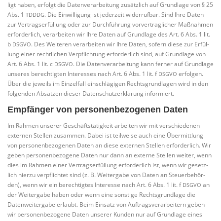
ligt haben, erfolgt die Daten­ver­ar­bei­tung zusätz­lich auf Grund­la­ge von § 25
Abs. 1
. Die Ein­wil­li­gung ist jeder­zeit wider­ruf­bar. Sind Ihre Daten
TDDDG
zur Ver­trags­er­fül­lung oder zur Durch­füh­rung vor­ver­trag­li­cher Maß­nah­men
erfor­der­lich, ver­ar­bei­ten wir Ihre Daten auf Grund­la­ge des Art. 6 Abs. 1 lit.
b
. Des Wei­te­ren ver­ar­bei­ten wir Ihre Daten, sofern die­se zur Erfül­
DSGVO
lung einer recht­li­chen Ver­pflich­tung erfor­der­lich sind, auf Grund­la­ge von
Art. 6 Abs. 1 lit. c
. Die Daten­ver­ar­bei­tung kann fer­ner auf Grund­la­ge
DSGVO
unse­res berech­tig­ten Inter­es­ses nach Art. 6 Abs. 1 lit. f
erfol­gen.
DSGVO
Über die jeweils im Ein­zel­fall ein­schlä­gi­gen Rechts­grund­la­gen wird in den
fol­gen­den Absät­zen die­ser Daten­schutz­er­klä­rung informiert.
Empfänger von personenbezogenen Daten
Im Rah­men unse­rer Geschäfts­tä­tig­keit arbei­ten wir mit ver­schie­de­nen
exter­nen Stel­len zusam­men. Dabei ist teil­wei­se auch eine Über­mitt­lung
von per­so­nen­be­zo­ge­nen Daten an die­se exter­nen Stel­len erfor­der­lich. Wir
geben per­so­nen­be­zo­ge­ne Daten nur dann an exter­ne Stel­len wei­ter, wenn
dies im Rah­men einer Ver­trags­er­fül­lung erfor­der­lich ist, wenn wir gesetz­
lich hier­zu ver­pflich­tet sind (z. B. Wei­ter­ga­be von Daten an Steu­er­be­hör­
den), wenn wir ein berech­tig­tes Inter­es­se nach Art. 6 Abs. 1 lit. f
an
DSGVO
der Wei­ter­ga­be haben oder wenn eine sons­ti­ge Rechts­grund­la­ge die
Daten­wei­ter­ga­be erlaubt. Beim Ein­satz von Auf­trags­ver­ar­bei­tern geben
wir per­so­nen­be­zo­ge­ne Daten unse­rer Kun­den nur auf Grund­la­ge eines