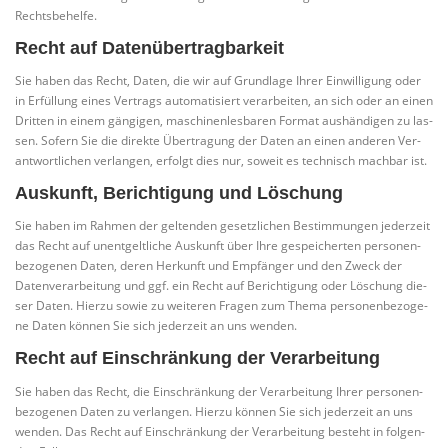
Rechtsbehelfe.
Recht auf Datenübertragbarkeit
Sie haben das Recht, Daten, die wir auf Grund­la­ge Ihrer Ein­wil­li­gung oder
in Erfül­lung eines Ver­trags auto­ma­ti­siert ver­ar­bei­ten, an sich oder an einen
Drit­ten in einem gän­gi­gen, maschi­nen­les­ba­ren For­mat aus­hän­di­gen zu las­
sen. Sofern Sie die direk­te Über­tra­gung der Daten an einen ande­ren Ver­
ant­wort­li­chen ver­lan­gen, erfolgt dies nur, soweit es tech­nisch mach­bar ist.
Auskunft, Berichtigung und Löschung
Sie haben im Rah­men der gel­ten­den gesetz­li­chen Bestim­mun­gen jeder­zeit
das Recht auf unent­gelt­li­che Aus­kunft über Ihre gespei­cher­ten per­so­nen­
be­zo­ge­nen Daten, deren Her­kunft und Emp­fän­ger und den Zweck der
Daten­ver­ar­bei­tung und ggf. ein Recht auf Berich­ti­gung oder Löschung die­
ser Daten. Hier­zu sowie zu wei­te­ren Fra­gen zum The­ma per­so­nen­be­zo­ge­
ne Daten kön­nen Sie sich jeder­zeit an uns wenden.
Recht auf Einschränkung der Verarbeitung
Sie haben das Recht, die Ein­schrän­kung der Ver­ar­bei­tung Ihrer per­so­nen­
be­zo­ge­nen Daten zu ver­lan­gen. Hier­zu kön­nen Sie sich jeder­zeit an uns
wen­den. Das Recht auf Ein­schrän­kung der Ver­ar­bei­tung besteht in fol­gen­