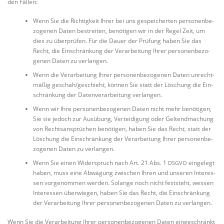
den Fällen:
Wenn Sie die Rich­tig­keit Ihrer bei uns gespei­cher­ten per­so­nen­be­
zo­ge­nen Daten bestrei­ten, benö­ti­gen wir in der Regel Zeit, um
dies zu über­prü­fen. Für die Dau­er der Prü­fung haben Sie das
Recht, die Ein­schrän­kung der Ver­ar­bei­tung Ihrer per­so­nen­be­zo­
ge­nen Daten zu verlangen.
Wenn die Ver­ar­bei­tung Ihrer per­so­nen­be­zo­ge­nen Daten unrecht­
mä­ßig geschah/geschieht, kön­nen Sie statt der Löschung die Ein­
schrän­kung der Daten­ver­ar­bei­tung verlangen.
Wenn wir Ihre per­so­nen­be­zo­ge­nen Daten nicht mehr benö­ti­gen,
Sie sie jedoch zur Aus­übung, Ver­tei­di­gung oder Gel­tend­ma­chung
von Rechts­an­sprü­chen benö­ti­gen, haben Sie das Recht, statt der
Löschung die Ein­schrän­kung der Ver­ar­bei­tung Ihrer per­so­nen­be­
zo­ge­nen Daten zu verlangen.
Wenn Sie einen Wider­spruch nach Art. 21 Abs. 1
ein­ge­legt
DSGVO
haben, muss eine Abwä­gung zwi­schen Ihren und unse­ren Inter­es­
sen vor­ge­nom­men wer­den. Solan­ge noch nicht fest­steht, wes­sen
Inter­es­sen über­wie­gen, haben Sie das Recht, die Ein­schrän­kung
der Ver­ar­bei­tung Ihrer per­so­nen­be­zo­ge­nen Daten zu verlangen.
Wenn Sie die Ver­ar­bei­tung Ihrer per­so­nen­be­zo­ge­nen Daten ein­ge­schränkt