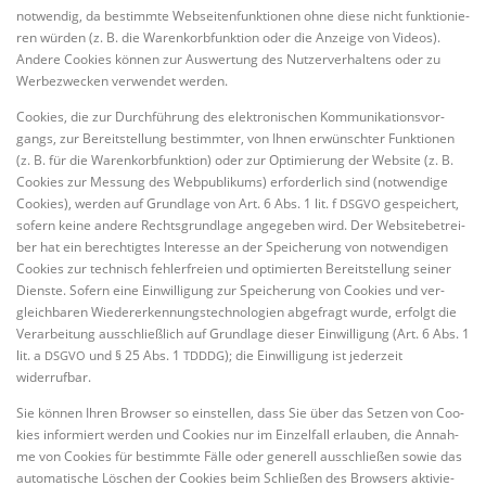
not­wen­dig, da bestimm­te Web­sei­ten­funk­tio­nen ohne die­se nicht funk­tio­nie­
ren wür­den (z. B. die Waren­korb­funk­ti­on oder die Anzei­ge von Vide­os).
Ande­re Coo­kies kön­nen zur Aus­wer­tung des Nut­zer­ver­hal­tens oder zu
Wer­be­zwe­cken ver­wen­det werden.
Coo­kies, die zur Durch­füh­rung des elek­tro­ni­schen Kom­mu­ni­ka­ti­ons­vor­
gangs, zur Bereit­stel­lung bestimm­ter, von Ihnen erwünsch­ter Funk­tio­nen
(z. B. für die Waren­korb­funk­ti­on) oder zur Opti­mie­rung der Web­site (z. B.
Coo­kies zur Mes­sung des Web­pu­bli­kums) erfor­der­lich sind (not­wen­di­ge
Coo­kies), wer­den auf Grund­la­ge von Art. 6 Abs. 1 lit. f
gespei­chert,
DSGVO
sofern kei­ne ande­re Rechts­grund­la­ge ange­ge­ben wird. Der Web­site­be­trei­
ber hat ein berech­tig­tes Inter­es­se an der Spei­che­rung von not­wen­di­gen
Coo­kies zur tech­nisch feh­ler­frei­en und opti­mier­ten Bereit­stel­lung sei­ner
Diens­te. Sofern eine Ein­wil­li­gung zur Spei­che­rung von Coo­kies und ver­
gleich­ba­ren Wie­der­erken­nungs­tech­no­lo­gien abge­fragt wur­de, erfolgt die
Ver­ar­bei­tung aus­schließ­lich auf Grund­la­ge die­ser Ein­wil­li­gung (Art. 6 Abs. 1
lit. a
und § 25 Abs. 1
); die Ein­wil­li­gung ist jeder­zeit
DSGVO
TDDDG
widerrufbar.
Sie kön­nen Ihren Brow­ser so ein­stel­len, dass Sie über das Set­zen von Coo­
kies infor­miert wer­den und Coo­kies nur im Ein­zel­fall erlau­ben, die Annah­
me von Coo­kies für bestimm­te Fäl­le oder gene­rell aus­schlie­ßen sowie das
auto­ma­ti­sche Löschen der Coo­kies beim Schlie­ßen des Brow­sers akti­vie­