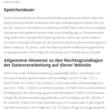
entscheidet.
Speicherdauer
Soweit inner­halb die­ser Daten­schutz­er­klä­rung kei­ne spe­zi­el­le­re Spei­cher­
dau­er genannt wur­de, ver­blei­ben Ihre per­so­nen­be­zo­ge­nen Daten bei uns,
bis der Zweck für die Daten­ver­ar­bei­tung ent­fällt. Wenn Sie ein berech­tig­tes
Löscher­su­chen gel­tend machen oder eine Ein­wil­li­gung zur Daten­ver­ar­bei­
tung wider­ru­fen, wer­den Ihre Daten gelöscht, sofern wir kei­ne ande­ren
recht­lich zuläs­si­gen Grün­de für die Spei­che­rung Ihrer per­so­nen­be­zo­ge­nen
Daten haben (z. B. steu­er- oder han­dels­recht­li­che Auf­be­wah­rungs­fris­ten);
im letzt­ge­nann­ten Fall erfolgt die Löschung nach Fort­fall die­ser Gründe.
Allgemeine Hinweise zu den Rechtsgrundlagen
der Datenverarbeitung auf dieser Website
Sofern Sie in die Daten­ver­ar­bei­tung ein­ge­wil­ligt haben, ver­ar­bei­ten wir
Ihre per­so­nen­be­zo­ge­nen Daten auf Grund­la­ge von Art. 6 Abs. 1 lit. a
bzw. Art. 9 Abs. 2 lit. a
, sofern beson­de­re Daten­ka­te­go­rien
DSGVO
DSGVO
nach Art. 9 Abs. 1
ver­ar­bei­tet wer­den. Im Fal­le einer aus­drück­li­chen
DSGVO
Ein­wil­li­gung in die Über­tra­gung per­so­nen­be­zo­ge­ner Daten in Dritt­staa­ten
erfolgt die Daten­ver­ar­bei­tung außer­dem auf Grund­la­ge von Art. 49 Abs. 1
lit. a
. Sofern Sie in die Spei­che­rung von Coo­kies oder in den Zugriff
DSGVO
auf Infor­ma­tio­nen in Ihr End­ge­rät (z. B. via Device-Fin­ger­prin­ting) ein­ge­wil­