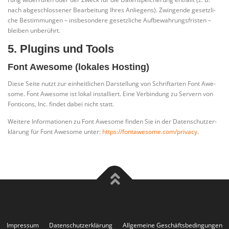
nach abge­schlos­se­ner Bear­bei­tung Ihres Anlie­gens). Zwin­gen­de gesetz­li­
che Bestim­mun­gen – ins­be­son­de­re gesetz­li­che Auf­be­wah­rungs­fris­ten –
blei­ben unberührt.
5. Plugins und Tools
Font Awesome (lokales Hosting)
Die­se Sei­te nutzt zur ein­heit­li­chen Dar­stel­lung von Schrift­ar­ten Font Awe­
so­me. Font Awe­so­me ist lokal instal­liert. Eine Ver­bin­dung zu Ser­vern von
Fon­ti­cons, Inc. fin­det dabei nicht statt.
Wei­te­re Infor­ma­tio­nen zu Font Awe­so­me fin­den Sie in der Daten­schutz­er­
klä­rung für Font Awe­so­me unter:
https://fontawesome.com/privacy
.
Impressum
Datenschutzerklärung
Allgemeine Geschäftsbedingungen