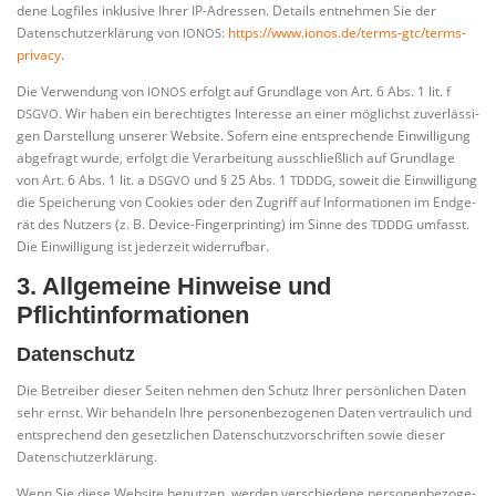
de­ne Log­files inklu­si­ve Ihrer IP-Adres­sen. Details ent­neh­men Sie der
Daten­schutz­er­klä­rung von
:
https://www.ionos.de/terms-gtc/terms-
IONOS
privacy
.
Die Ver­wen­dung von
erfolgt auf Grund­la­ge von Art. 6 Abs. 1 lit. f
IONOS
. Wir haben ein berech­tig­tes Inter­es­se an einer mög­lichst zuver­läs­si­
DSGVO
gen Dar­stel­lung unse­rer Web­site. Sofern eine ent­spre­chen­de Ein­wil­li­gung
abge­fragt wur­de, erfolgt die Ver­ar­bei­tung aus­schließ­lich auf Grund­la­ge
von Art. 6 Abs. 1 lit. a
und § 25 Abs. 1
, soweit die Ein­wil­li­gung
DSGVO
TDDDG
die Spei­che­rung von Coo­kies oder den Zugriff auf Infor­ma­tio­nen im End­ge­
rät des Nut­zers (z. B. Device-Fin­ger­prin­ting) im Sin­ne des
umfasst.
TDDDG
Die Ein­wil­li­gung ist jeder­zeit widerrufbar.
3. Allgemeine Hinweise und
Pflichtinformationen
Datenschutz
Die Betrei­ber die­ser Sei­ten neh­men den Schutz Ihrer per­sön­li­chen Daten
sehr ernst. Wir behan­deln Ihre per­so­nen­be­zo­ge­nen Daten ver­trau­lich und
ent­spre­chend den gesetz­li­chen Daten­schutz­vor­schrif­ten sowie die­ser
Datenschutzerklärung.
Wenn Sie die­se Web­site benut­zen, wer­den ver­schie­de­ne per­so­nen­be­zo­ge­