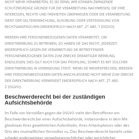
,
,
NICHT
MEHR
VERARBEITEN
ES
SEI
DENN
WIR
KÖNNEN
ZWINGENDE
,
SCHUTZWÜRDIGE
GRÜNDE
FÜR
DIE
VERARBEITUNG
NACHWEISEN
DIE
IHRE
,
INTERESSEN
RECHTE
UND
FREIHEITEN
ÜBERWIEGEN
ODER
DIE
VERARBEITUNG
,
DIENT
DER
GELTENDMACHUNG
AUSÜBUNG
ODER
VERTEIDIGUNG
VON
(
. 21
. 1
).
RECHTSANSPRÜCHEN
WIDERSPRUCH
NACH
ART
ABS
DSGVO
,
WERDEN
IHRE
PERSONENBEZOGENEN
DATEN
VERARBEITET
UM
,
,
DIREKTWERBUNG
ZU
BETREIBEN
SO
HABEN
SIE
DAS
RECHT
JEDERZEIT
WIDERSPRUCH
GEGEN
DIE
VERARBEITUNG
SIE
BETREFFENDER
PERSONENBEZOGENER
DATEN
ZUM
ZWECKE
DERARTIGER
WERBUNG
;
,
EINZULEGEN
DIES
GILT
AUCH
FÜR
DAS
PROFILING
SOWEIT
ES
MIT
SOLCHER
.
,
DIREKTWERBUNG
IN
VERBINDUNG
STEHT
WENN
SIE
WIDERSPRECHEN
WERDEN
IHRE
PERSONENBEZOGENEN
DATEN
ANSCHLIESSEND
NICHT
MEHR
ZUM
ZWECKE
(
. 21
.
DER
DIREKTWERBUNG
VERWENDET
WIDERSPRUCH
NACH
ART
ABS
2
).
DSGVO
Beschwerde­recht bei der zuständigen
Aufsichtsbehörde
Im Fal­le von Ver­stö­ßen gegen die
steht den Betrof­fe­nen ein
DSGVO
Beschwer­de­recht bei einer Auf­sichts­be­hör­de, ins­be­son­de­re in dem Mit­
glied­staat ihres gewöhn­li­chen Auf­ent­halts, ihres Arbeits­plat­zes oder des
Orts des mut­maß­li­chen Ver­sto­ßes zu. Das Beschwer­de­recht besteht unbe­
scha­det ander­wei­ti­ger ver­wal­tungs­recht­li­cher oder gericht­li­cher