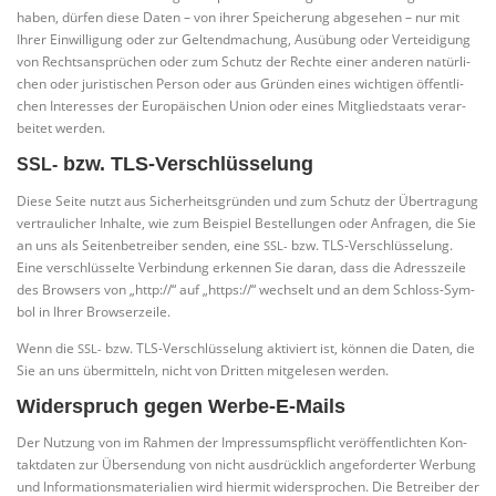
haben, dür­fen die­se Daten – von ihrer Spei­che­rung abge­se­hen – nur mit
Ihrer Ein­wil­li­gung oder zur Gel­tend­ma­chung, Aus­übung oder Ver­tei­di­gung
von Rechts­an­sprü­chen oder zum Schutz der Rech­te einer ande­ren natür­li­
chen oder juris­ti­schen Per­son oder aus Grün­den eines wich­ti­gen öffent­li­
chen Inter­es­ses der Euro­päi­schen Uni­on oder eines Mit­glied­staats ver­ar­
bei­tet werden.
bzw. TLS-Verschlüsselung
SSL-
Die­se Sei­te nutzt aus Sicher­heits­grün­den und zum Schutz der Über­tra­gung
ver­trau­li­cher Inhal­te, wie zum Bei­spiel Bestel­lun­gen oder Anfra­gen, die Sie
an uns als Sei­ten­be­trei­ber sen­den, eine
bzw. TLS-Ver­schlüs­se­lung.
SSL-
Eine ver­schlüs­sel­te Ver­bin­dung erken­nen Sie dar­an, dass die Adress­zei­le
des Brow­sers von „http://“ auf „https://“ wech­selt und an dem Schloss-Sym­
bol in Ihrer Browserzeile.
Wenn die
bzw. TLS-Ver­schlüs­se­lung akti­viert ist, kön­nen die Daten, die
SSL-
Sie an uns über­mit­teln, nicht von Drit­ten mit­ge­le­sen werden.
Widerspruch gegen Werbe-E-Mails
Der Nut­zung von im Rah­men der Impres­sums­pflicht ver­öf­fent­lich­ten Kon­
takt­da­ten zur Über­sen­dung von nicht aus­drück­lich ange­for­der­ter Wer­bung
und Infor­ma­ti­ons­ma­te­ria­li­en wird hier­mit wider­spro­chen. Die Betrei­ber der