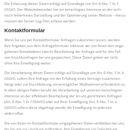
Die Erfas­sung die­ser Daten erfolgt auf Grund­la­ge von Art. 6 Abs. 1 lit. f
. Der Web­site­be­trei­ber hat ein berech­tig­tes Inter­es­se an der tech­
DSGVO
nisch feh­ler­frei­en Dar­stel­lung und der Opti­mie­rung sei­ner Web­site – hier­zu
müs­sen die Ser­ver-Log-Files erfasst werden.
Kontaktformular
Wenn Sie uns per Kon­takt­for­mu­lar Anfra­gen zukom­men las­sen, wer­den
Ihre Anga­ben aus dem Anfra­ge­for­mu­lar inklu­si­ve der von Ihnen dort ange­
ge­be­nen Kon­takt­da­ten zwecks Bear­bei­tung der Anfra­ge und für den Fall
von Anschluss­fra­gen bei uns gespei­chert. Die­se Daten geben wir nicht
ohne Ihre Ein­wil­li­gung weiter.
Die Ver­ar­bei­tung die­ser Daten erfolgt auf Grund­la­ge von Art. 6 Abs. 1 lit. b
, sofern Ihre Anfra­ge mit der Erfül­lung eines Ver­trags zusam­men­
DSGVO
hängt oder zur Durch­füh­rung vor­ver­trag­li­cher Maß­nah­men erfor­der­lich ist.
In allen übri­gen Fäl­len beruht die Ver­ar­bei­tung auf unse­rem berech­tig­ten
Inter­es­se an der effek­ti­ven Bear­bei­tung der an uns gerich­te­ten Anfra­gen
(Art. 6 Abs. 1 lit. f
) oder auf Ihrer Ein­wil­li­gung (Art. 6 Abs. 1 lit. a
DSGVO
) sofern die­se abge­fragt wur­de; die Ein­wil­li­gung ist jeder­zeit
DSGVO
widerrufbar.
Die von Ihnen im Kon­takt­for­mu­lar ein­ge­ge­be­nen Daten ver­blei­ben bei uns,
bis Sie uns zur Löschung auf­for­dern, Ihre Ein­wil­li­gung zur Spei­che­rung