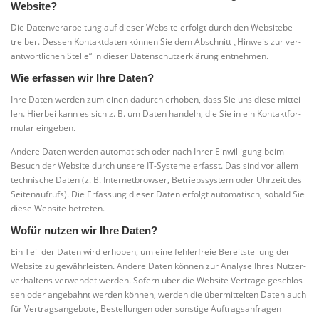
Website?
Die Daten­ver­ar­bei­tung auf die­ser Web­site erfolgt durch den Web­site­be­
trei­ber. Des­sen Kon­takt­da­ten kön­nen Sie dem Abschnitt „Hin­weis zur ver­
ant­wort­li­chen Stel­le“ in die­ser Daten­schutz­er­klä­rung entnehmen.
Wie erfassen wir Ihre Daten?
Ihre Daten wer­den zum einen dadurch erho­ben, dass Sie uns die­se mit­tei­
len. Hier­bei kann es sich z. B. um Daten han­deln, die Sie in ein Kon­takt­for­
mu­lar eingeben.
Ande­re Daten wer­den auto­ma­tisch oder nach Ihrer Ein­wil­li­gung beim
Besuch der Web­site durch unse­re IT-Sys­te­me erfasst. Das sind vor allem
tech­ni­sche Daten (z. B. Inter­net­brow­ser, Betriebs­sys­tem oder Uhr­zeit des
Sei­ten­auf­rufs). Die Erfas­sung die­ser Daten erfolgt auto­ma­tisch, sobald Sie
die­se Web­site betreten.
Wofür nutzen wir Ihre Daten?
Ein Teil der Daten wird erho­ben, um eine feh­ler­freie Bereit­stel­lung der
Web­site zu gewähr­leis­ten. Ande­re Daten kön­nen zur Ana­ly­se Ihres Nut­zer­
ver­hal­tens ver­wen­det wer­den. Sofern über die Web­site Ver­trä­ge geschlos­
sen oder ange­bahnt wer­den kön­nen, wer­den die über­mit­tel­ten Daten auch
für Ver­trags­an­ge­bo­te, Bestel­lun­gen oder sons­ti­ge Auf­trags­an­fra­gen