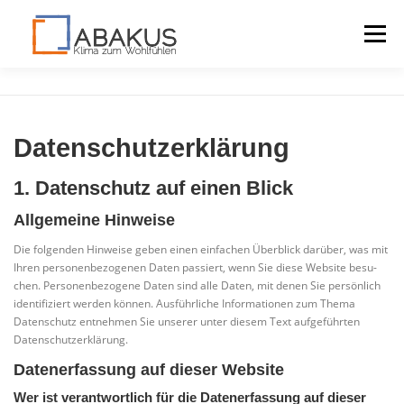
Menü
LAGOMONT
VORTEILE
DOWNLOADS
Datenschutz­erklärung
KONTAKT
1. Datenschutz auf einen Blick
Allgemeine Hinweise
Die fol­gen­den Hin­wei­se geben einen ein­fa­chen Über­blick dar­über, was mit
Ihren per­so­nen­be­zo­ge­nen Daten pas­siert, wenn Sie die­se Web­site besu­
chen. Per­so­nen­be­zo­ge­ne Daten sind alle Daten, mit denen Sie per­sön­lich
iden­ti­fi­ziert wer­den kön­nen. Aus­führ­li­che Infor­ma­tio­nen zum The­ma
Daten­schutz ent­neh­men Sie unse­rer unter die­sem Text auf­ge­führ­ten
Datenschutzerklärung.
Datenerfassung auf dieser Website
Wer ist verantwortlich für die Datenerfassung auf dieser