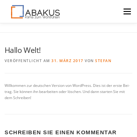
Menü
LAGOMONT
VORTEILE
DOWNLOADS
Hallo Welt!
KONTAKT
VERÖFFENTLICHT AM
31. MÄRZ 2017
VON
STEFAN
Will­kom­men zur deut­schen Ver­si­on von Word­Press. Dies ist der ers­te Bei­
trag. Sie kön­nen ihn bear­bei­ten oder löschen. Und dann star­ten Sie mit
dem Schreiben!
SCHREIBEN SIE EINEN KOMMENTAR